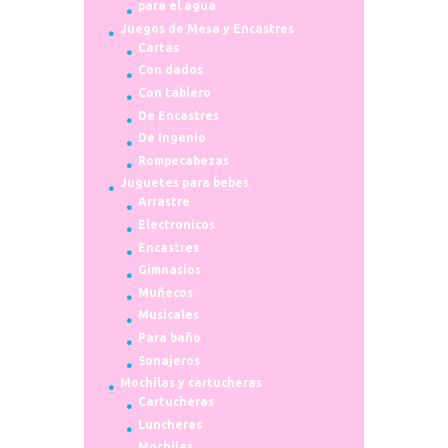
para el agua
Juegos de Mesa y Encastres
Cartas
Con dados
Con tablero
De Encastres
De Ingenio
Rompecabezas
Juguetes para bebes
Arrastre
Electronicos
Encastres
Gimnasios
Muñecos
Musicales
Para baño
Sonajeros
Mochilas y cartucheras
Cartucheras
Luncheras
Mochilas