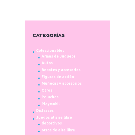
CATEGORÍAS
Coleccionables
Armas de Juguete
Autos
Bebotes y accesorios
Figuras de acción
Muñecas y accesorios
Otros
Peluches
Playmobil
Disfraces
Juegos al aire libre
deportivos
otros de aire libre