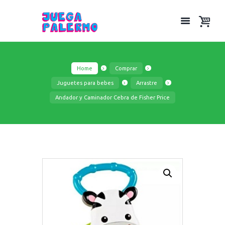
Home
Comprar
Juguetes para bebes
Arrastre
Andador y Caminador Cebra de Fisher Price