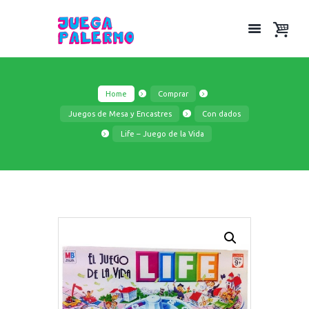
Home
Comprar
Juegos de Mesa y Encastres
Con dados
Life – Juego de la Vida