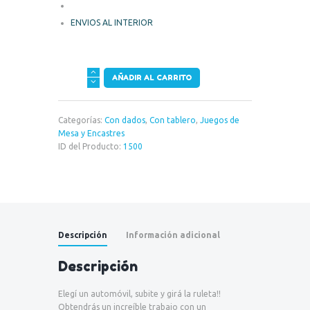
ENVIOS AL INTERIOR
Life
AÑADIR AL CARRITO
-
Juego
de
Categorías:
Con dados
,
Con tablero
,
Juegos de
la
Mesa y Encastres
Vida
ID del Producto:
1500
cantidad
Descripción
Información adicional
Descripción
Elegí un automóvil, subite y girá la ruleta!!
Obtendrás un increíble trabajo con un