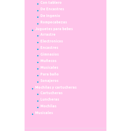
Con tablero
De Encastres
De Ingenio
Rompecabezas
Juguetes para bebes
Arrastre
Electronicos
Encastres
Gimnasios
Muñecos
Musicales
Para baño
Sonajeros
Mochilas y cartucheras
Cartucheras
Luncheras
Mochilas
Musicales