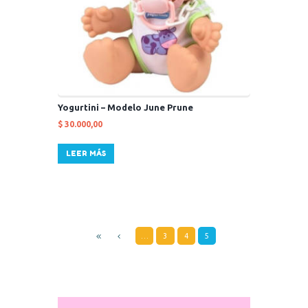
Yogurtini – Modelo June Prune
$
30.000,00
LEER MÁS
…
3
4
5