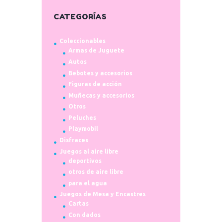
CATEGORÍAS
Coleccionables
Armas de Juguete
Autos
Bebotes y accesorios
Figuras de acción
Muñecas y accesorios
Otros
Peluches
Playmobil
Disfraces
Juegos al aire libre
deportivos
otros de aire libre
para el agua
Juegos de Mesa y Encastres
Cartas
Con dados